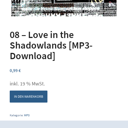
08 – Love in the
Shadowlands [MP3-
Download]
0,99
€
inkl. 19 % MwSt.
IN DEN WARENKORB
Kategorie:
MP3